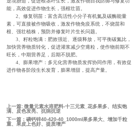
逆境胁迫，促进根茎叶生长，激发作物自我防御与修复功
能，高效促进作物生长，强根壮苗。
2、修复弱苗：富含高活性小分子有机氮及碳酶能量
素，可直接被作物吸收，激发作物免疫系统，不烧苗和
根、强壮植株，预防并修复叶片生长问题。
3、籽粒饱满：肥效强近、逐级释放，可平衡碳氮比，
加快营养物质转化，促进灌浆减少空瘪粒，使作物前期不
旺长，中期营养足，后期不脱肥。
4、膨果增产：多元化营养物质发挥协同作用，有效促
进作物各阶段生长发育，膨果增甜，提高产量。
上一篇:
微量元素水溶肥料-十三元素_花多果多、结实饱
满、皮色发亮、抗病抗逆
下一篇：
磷钙锌40-420-40_1000ml果多果大、增加千粒
重、果皮上色好、提质增产